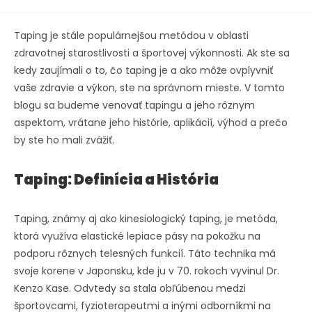
Taping je stále populárnejšou metódou v oblasti
zdravotnej starostlivosti a športovej výkonnosti. Ak ste sa
kedy zaujímali o to, čo taping je a ako môže ovplyvniť
vaše zdravie a výkon, ste na správnom mieste. V tomto
blogu sa budeme venovať tapingu a jeho rôznym
aspektom, vrátane jeho histórie, aplikácií, výhod a prečo
by ste ho mali zvážiť.
Taping: Definícia a História
Taping, známy aj ako kinesiologický taping, je metóda,
ktorá využíva elastické lepiace pásy na pokožku na
podporu rôznych telesných funkcií. Táto technika má
svoje korene v Japonsku, kde ju v 70. rokoch vyvinul Dr.
Kenzo Kase. Odvtedy sa stala obľúbenou medzi
športovcami, fyzioterapeutmi a inými odborníkmi na