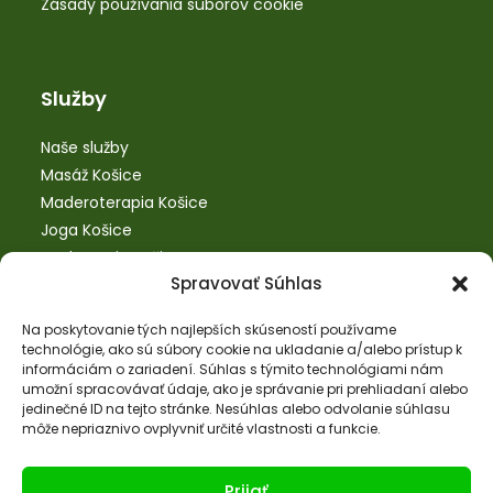
Zásady používania súborov cookie
Služby
Naše služby
Masáž Košice
Maderoterapia Košice
Joga Košice
Bankovanie Košice
Spravovať Súhlas
SM systém Košice
Tejpovanie Košice
Na poskytovanie tých najlepších skúseností používame
technológie, ako sú súbory cookie na ukladanie a/alebo prístup k
informáciám o zariadení. Súhlas s týmito technológiami nám
umožní spracovávať údaje, ako je správanie pri prehliadaní alebo
Kontaktné informácie
jedinečné ID na tejto stránke. Nesúhlas alebo odvolanie súhlasu
môže nepriaznivo ovplyvniť určité vlastnosti a funkcie.
Adresa:
Hroncová 3, 3. poschodie, č.d. 308, 040 01
Prijať
Košice