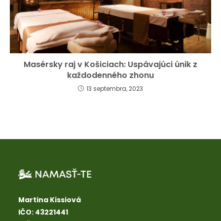
Masérsky raj v Košiciach: Uspávajúci únik z
každodenného zhonu
13 septembra, 2023
Martina Kissiová
IČO: 43221441