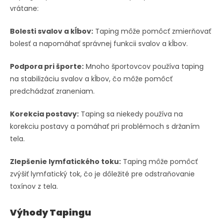
vrátane:
Bolesti svalov a kĺbov:
Taping môže pomôcť zmierňovať
bolesť a napomáhať správnej funkcii svalov a kĺbov.
Podpora pri športe:
Mnoho športovcov používa taping
na stabilizáciu svalov a kĺbov, čo môže pomôcť
predchádzať zraneniam.
Korekcia postavy:
Taping sa niekedy používa na
korekciu postavy a pomáhať pri problémoch s držaním
tela.
Zlepšenie lymfatického toku:
Taping môže pomôcť
zvýšiť lymfatický tok, čo je dôležité pre odstraňovanie
toxínov z tela.
Výhody Tapingu