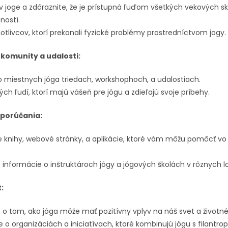
 v joge a zdôraznite, že je prístupná ľuďom všetkých vekových s
ností.
otlivcov, ktorí prekonali fyzické problémy prostredníctvom jogy.
 komunity a udalosti:
o miestnych jóga triedach, workshophoch, a udalostiach.
ých ľudí, ktorí majú vášeň pre jógu a zdieľajú svoje príbehy.
dporúčania:
knihy, webové stránky, a aplikácie, ktoré vám môžu pomôcť vo 
informácie o inštruktároch jógy a jógových školách v rôznych lo
:
o tom, ako jóga môže mať pozitívny vplyv na náš svet a životné
o organizáciách a iniciatívach, ktoré kombinujú jógu s filantrop