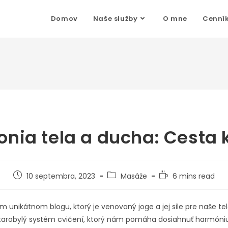
Domov
Naše služby
O mne
Cenní
nia tela a ducha: Cesta 
10 septembra, 2023
Masáže
6 mins read
m unikátnom blogu, ktorý je venovaný joge a jej sile pre naše te
starobylý systém cvičení, ktorý nám pomáha dosiahnuť harmóni