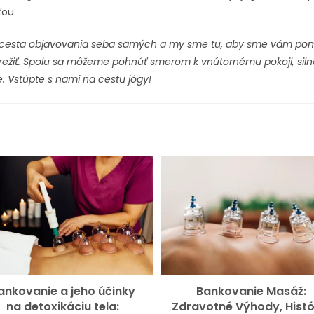
ťou.
e cesta objavovania seba samých a my sme tu, aby sme vám pomo
režiť. Spolu sa môžeme pohnúť smerom k vnútornému pokoji, siln
. Vstúpte s nami na cestu jógy!
ankovanie a jeho účinky
Bankovanie Masáž:
na detoxikáciu tela:
Zdravotné Výhody, Histó