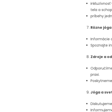
inkluzívnosť
tela a schop
príbehy jedn
Rôzne jóga
Informácie 
Spoznajte in
Zdroje a o
Odporučíme 
praxi.
Poskytneme 
Jóga a svet
Diskutujeme 
Informujeme 