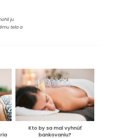
hli ju
ému tela a
Kto by sa mal vyhnúť
ria
bankovaniu?