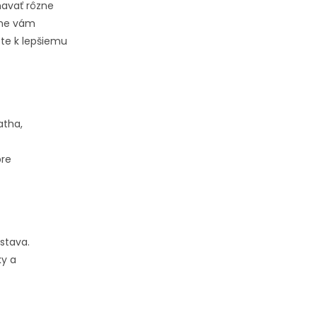
mavať rôzne
ame vám
ste k lepšiemu
atha,
pre
ostava.
ky a