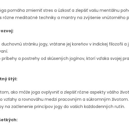
 jóga pomáha zmierniť stres a úzkosť a zlepšiť vašu mentálnu poh
 rôzne meditačné techniky a mantry na zvýšenie vnútorného p
ozvoj:
duchovnú stránku jogy, vrátane jej koreňov v indickej filozofii a j
aní.
 príbehy a postrehy od skúsených jogínov, ktorí vďaka svojej prax
tný štýl:
 tom, ako môže joga ovplyvniť a zlepšiť rôzne aspekty vášho život
 po vzťahy a rovnováhu medzi pracovným a súkromným životom.
py na začlenenie princípov jogy do vašich každodenných rutín.
šetkých: