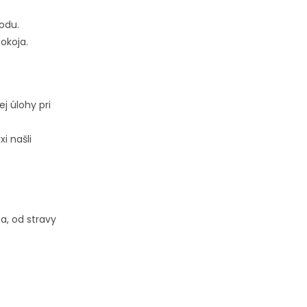
odu.
okoja.
ej úlohy pri
i našli
a, od stravy