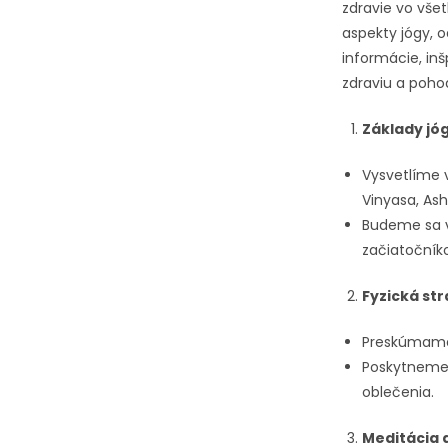
zdravie vo vše
aspekty jógy, 
informácie, inš
zdraviu a poho
Základy jóg
Vysvetlíme v
Vinyasa, Ash
Budeme sa v
začiatočník
Fyzická str
Preskúmame v
Poskytneme 
oblečenia.
Meditácia 