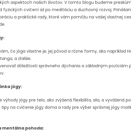
tkých aspektoch našich životov. V tomto blogu budeme preskú
od fyzických cvičení až po meditáciu a duchovný rozvoj. Prináš
piráciu a praktické rady, ktoré vám pomôžu na vašej vlastnej ce
de.
y:
ám, čo jóga vlastne je, jej pôvod a rôzne formy, ako napríklad H
tanga, a ďalšie.
enovať dôležitosti správneho dýchania a základným pozíciám 
ov.
ánka jógy:
ýhody jógy pre telo, ako zvýšená flexibilita, sila, a vyvážená p
tipy na cvičenie jógy doma a rady pre výber správnej jógy mat
a mentálna pohoda: