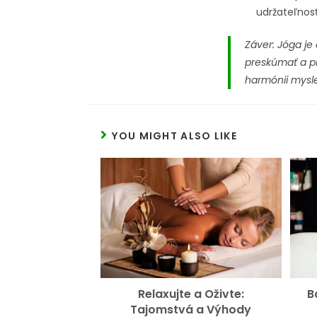
udržateľnos
Záver: Jóga j
preskúmať a p
harmónii mysle
YOU MIGHT ALSO LIKE
Relaxujte a Oživte:
B
Tajomstvá a Výhody