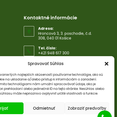
Kontaktné informácie
Adresa:
Hroncová 3, 3. poschodie, č.d.
308, 040 01 Košice
Tel. číslo:
+421 948 617 300
Spravovať Súhlas
Email:
info@old.namastte.sk
vanie tých najlepších skúseností používame technológie, ako sú
kie na ukladanie a/alebo prístup k informáciám o zariadení.
ýmito technológiami nám umožní spracovávať údaje, ako je
ri prehliadaní alebo jedinečné ID na tejto stránke. Nesúhlas alebo
úhlasu môže nepriaznivo ovplyvniť určité vlastnosti a funkcie.
rijať
Odmietnuť
Zobraziť predvoľby