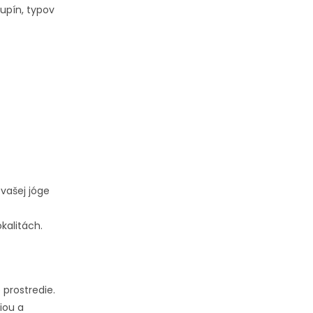
kupín, typov
vašej jóge
kalitách.
 prostredie.
iou a