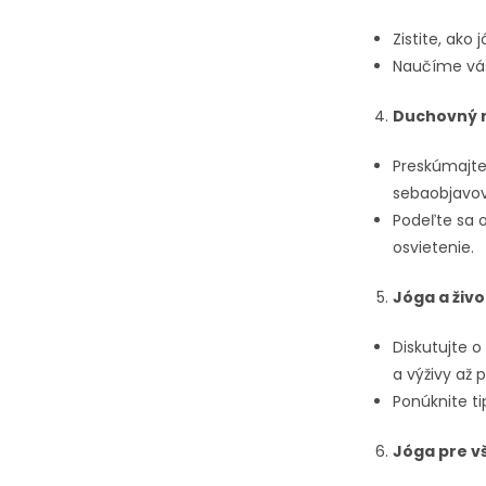
Zistite, ako
Naučíme vás
Duchovný r
Preskúmajte 
sebaobjavov
Podeľte sa o
osvietenie.
Jóga a živo
Diskutujte o
a výživy až
Ponúknite ti
Jóga pre v