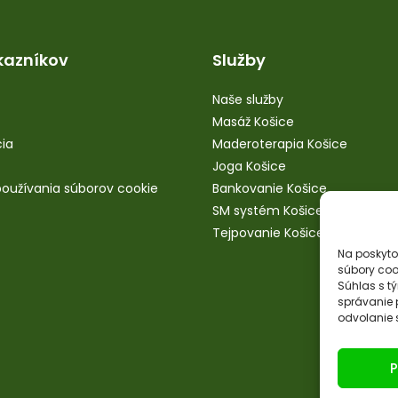
kazníkov
Služby
Naše služby
Masáž Košice
ia
Maderoterapia Košice
Joga Košice
oužívania súborov cookie
Bankovanie Košice
SM systém Košice
Tejpovanie Košice
Na poskyto
súbory coo
Súhlas s t
správanie p
odvolanie s
P