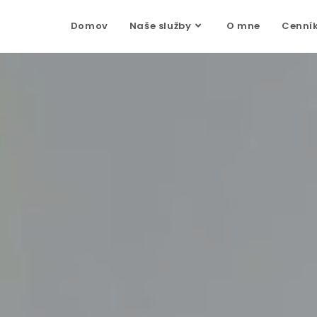
Domov
Naše služby
O mne
Cenní