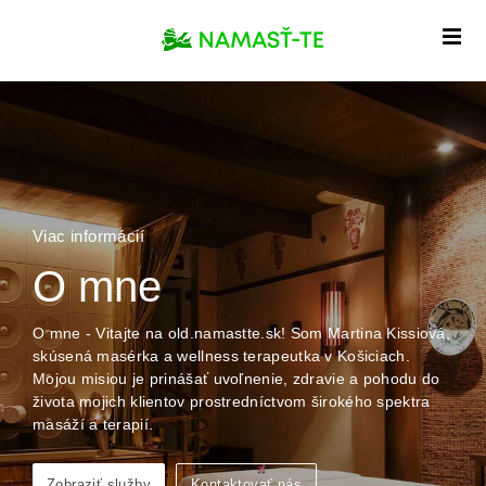
Viac informácií
O mne
O mne - Vitajte na old.namastte.sk! Som Martina Kissiová,
skúsená masérka a wellness terapeutka v Košiciach.
Mojou misiou je prinášať uvoľnenie, zdravie a pohodu do
života mojich klientov prostredníctvom širokého spektra
masáží a terapií.
Zobraziť služby
Kontaktovať nás