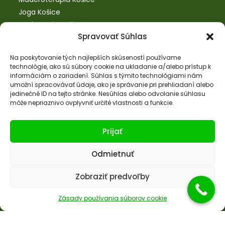
Joga Košice
Bankovanie Košice
Spravovať Súhlas
SM systém Košice
Tejpovanie Košice
Na poskytovanie tých najlepších skúseností používame
technológie, ako sú súbory cookie na ukladanie a/alebo prístup k
informáciám o zariadení. Súhlas s týmito technológiami nám
umožní spracovávať údaje, ako je správanie pri prehliadaní alebo
Kontaktné informácie
jedinečné ID na tejto stránke. Nesúhlas alebo odvolanie súhlasu
môže nepriaznivo ovplyvniť určité vlastnosti a funkcie.
Adresa:
Hroncová 3, 3. poschodie, č.d. 308, 040 01
Prijať
Košice
Tel. číslo:
Odmietnuť
+421 948 617 300
Zobraziť predvoľby
Email:
info@old.namastte.sk
Zásady používania súborov cookie