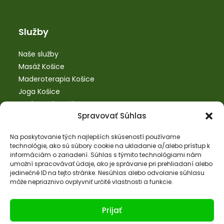
Služby
Naše služby
Masáž Košice
Maderoterapia Košice
Joga Košice
Bankovanie Košice
Spravovať Súhlas
SM systém Košice
Tejpovanie Košice
Na poskytovanie tých najlepších skúseností používame
technológie, ako sú súbory cookie na ukladanie a/alebo prístup k
informáciám o zariadení. Súhlas s týmito technológiami nám
umožní spracovávať údaje, ako je správanie pri prehliadaní alebo
Kontaktné informácie
jedinečné ID na tejto stránke. Nesúhlas alebo odvolanie súhlasu
môže nepriaznivo ovplyvniť určité vlastnosti a funkcie.
Adresa:
Hroncová 3, 3. poschodie, č.d. 308, 040 01
Prijať
Košice