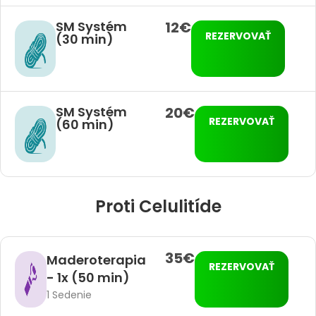
SM Systém
12€
REZERVOVAŤ
(30 min)
SM Systém
20€
REZERVOVAŤ
(60 min)
Proti Celulitíde
35€
Maderoterapia
REZERVOVAŤ
- 1x (50 min)
1 Sedenie