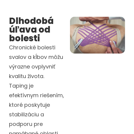
Dlhodobá
úľava od
bolesti
Chronické bolesti
svalov a kĺbov môžu
výrazne ovplyvniť
kvalitu života.
Taping je
efektívnym riešením,
ktoré poskytuje
stabilizáciu a
podporu pre
namáhané oblasti,