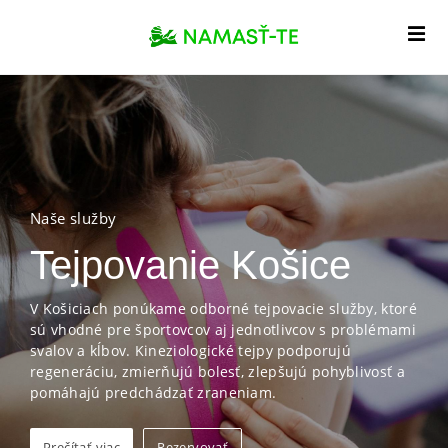
Naše služby
Tejpovanie Košice
V Košiciach ponúkame odborné tejpovacie služby, ktoré
sú vhodné pre športovcov aj jednotlivcov s problémami
svalov a kĺbov. Kineziologické tejpy podporujú
regeneráciu, zmierňujú bolesť, zlepšujú pohyblivosť a
pomáhajú predchádzať zraneniam.
Prečítať viac
Rezervovať