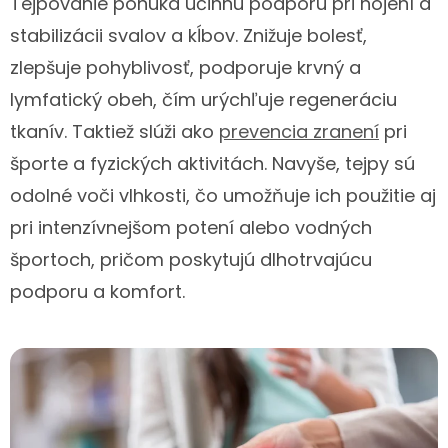
Tejpovanie ponúka účinnú podporu pri hojení a
stabilizácii svalov a kĺbov. Znižuje bolesť,
zlepšuje pohyblivosť, podporuje krvný a
lymfatický obeh, čím urýchľuje regeneráciu
tkanív. Taktiež slúži ako
prevencia zranení
pri
športe a fyzických aktivitách. Navyše, tejpy sú
odolné voči vlhkosti, čo umožňuje ich použitie aj
pri intenzívnejšom potení alebo vodných
športoch, pričom poskytujú dlhotrvajúcu
podporu a komfort.