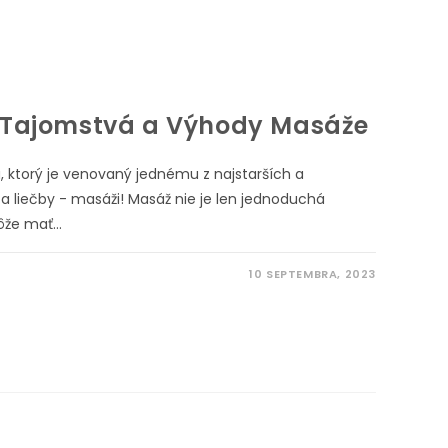
e: Tajomstvá a Výhody Masáže
 ktorý je venovaný jednému z najstarších a
a liečby - masáži! Masáž nie je len jednoduchá
môže mať…
10 SEPTEMBRA, 2023