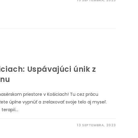
13 SEPTEMBRA, 2023
iciach: Uspávajúci únik z
onu
sérskom priestore v Košiciach! Tu cez prácu
te úplne vypnúť a zrelaxovať svoje telo aj myseľ.
terapií…
13 SEPTEMBRA, 2023