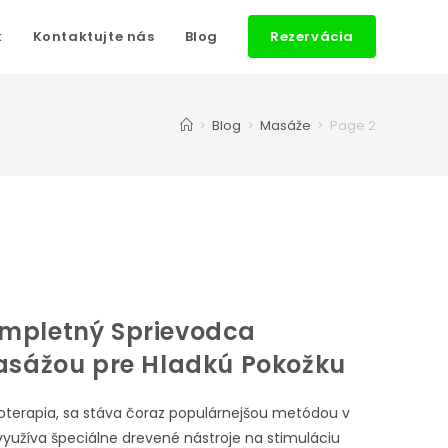
k
Kontaktujte nás
Blog
Rezervácia
>
Blog
>
Masáže
>
Page 2
mpletný Sprievodca
Masážou pre Hladkú Pokožku
oterapia, sa stáva čoraz populárnejšou metódou v
a využíva špeciálne drevené nástroje na stimuláciu