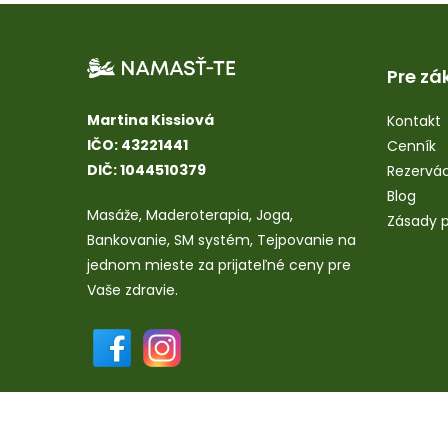
Pre zá
Martina Kissiová
Kontakt
IČO: 43221441
Cenník
DIČ: 1044510379
Rezervác
Blog
Masáže
,
Maderoterapia
,
Joga
,
Zásady p
Bankovanie
,
SM systém
,
Tejpovanie
na
jednom mieste za prijateľné ceny pre
Vaše zdravie.