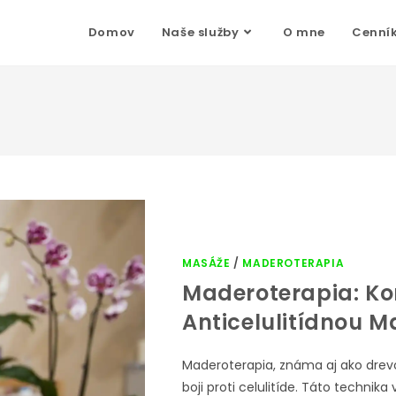
Domov
Naše služby
O mne
Cenní
MASÁŽE
/
MADEROTERAPIA
Maderoterapia: Ko
Anticelulitídnou 
Maderoterapia, známa aj ako drev
boji proti celulitíde. Táto technik