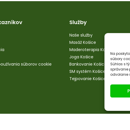
kazníkov
Služby
Naše služby
Masáž Košice
ia
Maderoterapia Košice
Na poskyto
Joga Košice
súbory coo
oužívania súborov cookie
Bankovanie Košice
Súhlas s t
správanie p
SM systém Košice
odvolanie s
Tejpovanie Košice
P
© Copyright 2025 - Namastte.sk created by
Setweb