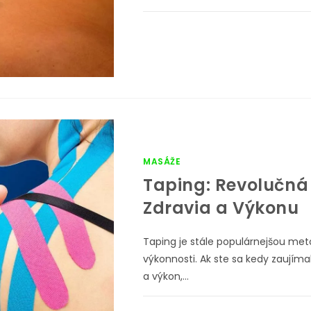
MASÁŽE
Taping: Revolučná
Zdravia a Výkonu
Taping je stále populárnejšou metó
výkonnosti. Ak ste sa kedy zaujímal
a výkon,…