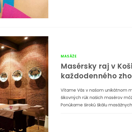
MASÁŽE
Masérsky raj v Koš
každodenného zh
Vítame Vás v našom unikátnom ma
šikovných rúk našich masérov môže
Ponúkame širokú škálu masážnych 