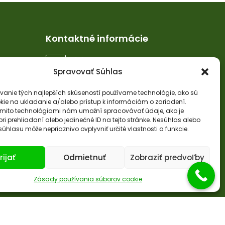
Kontaktné informácie
Adresa:
Hroncová 3, 3. poschodie, č.d.
Spravovať Súhlas
308, 040 01 Košice
vanie tých najlepších skúseností používame technológie, ako sú
Tel. číslo:
kie na ukladanie a/alebo prístup k informáciám o zariadení.
+421 948 617 300
ýmito technológiami nám umožní spracovávať údaje, ako je
ri prehliadaní alebo jedinečné ID na tejto stránke. Nesúhlas alebo
Email:
úhlasu môže nepriaznivo ovplyvniť určité vlastnosti a funkcie.
info@old.namastte.sk
rijať
Odmietnuť
Zobraziť predvoľby
Zásady používania súborov cookie