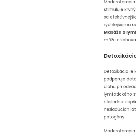
Maderoterapia 
stimuluje krvný
sa efektívnejš
rýchlejšiemu o
Masáže a lym
môžu oslabovať
Detoxikáci
Detoxikácia je
podporuje deto
úlohu pri odvád
lymfatického s
následne zlepš
nežiaducich lá
patogény.
Maderoterapia s