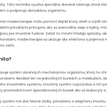
ity. Táto technika využíva špeciálne drevené nástroje, ktoré sti
tém a podporujú detoxikáciu organizmu.
enia maderoterapie môžu pomôcť zlepšiť krvný obeh a zvýšiť vital
lšími prírodnými prístupmi, ako sú esenciálne oleje a byliny, m
oru pre imunitné funkcie. Zatiaľ čo mnohí hľadajú spôsoby, ako
chorobám, maderoterapia sa ukazuje ako efektívna a príjemná
to cieľa.
nita?
tavuje systém obranných mechanizmov organizmu, ktorý ho chr
horobami. Nezáleží len na jednotlivých bunkách a molekulách, al
ého imunitného systému. Imunitný systém rozpoznáva a ničí p
y prostredníctvom špecializovaných buniek ako sú leukocyty a p
ý systém má dve hlavné zložky: prirodzenú a adaptívnu imunitu.