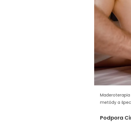
Maderoterapia 
metódy a špeciá
Podpora Ci