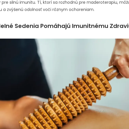
y pre silnú imunitu. Tí, ktorí sa rozhodnú pre maderoterapiu, mô
itu a zvýšenú odolnosť voči rôznym ochoreniam.
delné Sedenia Pomáhajú Imunitnému Zdravi