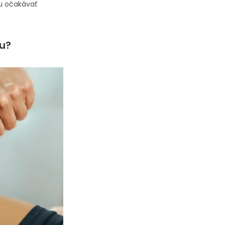
žu očakávať
u?