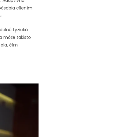
v. Adaptívna
pôsobia cílením
u.
delnú fyzickú
ia môže takisto
tela, čím