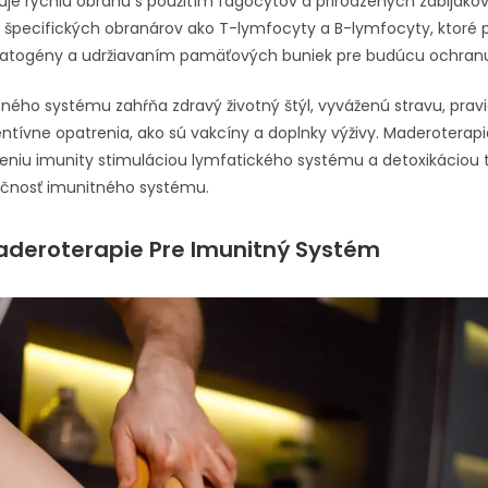
uje rýchlu obranu s použitím fagocytov a prirodzených zabijáko
 špecifických obranárov ako T-lymfocyty a B-lymfocyty, ktoré 
patogény a udržiavaním pamäťových buniek pre budúcu ochran
ného systému zahŕňa zdravý životný štýl, vyváženú stravu, pravi
entívne opatrenia, ako sú vakcíny a doplnky výživy. Maderoterap
lneniu imunity stimuláciou lymfatického systému a detoxikáciou 
kčnosť imunitného systému.
deroterapie Pre Imunitný Systém