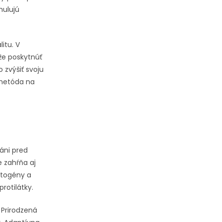
mulujú
itu. V
ôže poskytnúť
 zvýšiť svoju
 metóda na
áni pred
e zahŕňa aj
atogény a
rotilátky.
 Prirodzená