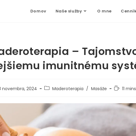
Domov
Naše služby
O mne
Cenní
aderoterapia – Tajomstvo
nejšiemu imunitnému sys
8 novembra, 2024
Maderoterapia
/
Masáže
11 min