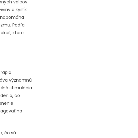
ených valcov
viny a kyslík
fy napomáha
nizmu. Podľa
akcií, ktoré
erapia
hráva významnú
delná stimulácia
denia, čo
ánenie
eagovať na
e, čo sú