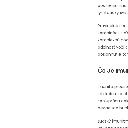
posilneniu imun
lymfatický sys
Pravidelné sed
kombinácii s ďa
komplexnú podp
odolnosť voči 
dosiahnutie toh
Čo Je Imu
Imunita preds
infekciami a c
spoluprácu cel
nežiaduce bunk
Ľudský imunitn