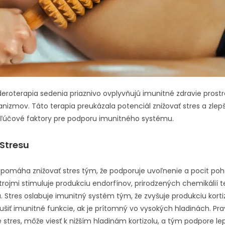
eroterapia sedenia priaznivo ovplyvňujú imunitné zdravie pros
izmov. Táto terapia preukázala potenciál znižovať stres a zlepš
kľúčové faktory pre podporu imunitného systému.
 Stresu
pomáha znižovať stres tým, že podporuje uvoľnenie a pocit poh
ojmi stimuluje produkciu endorfínov, prirodzených chemikálií te
. Stres oslabuje imunitný systém tým, že zvyšuje produkciu kort
šiť imunitné funkcie, ak je prítomný vo vysokých hladinách. Prav
 stres, môže viesť k nižším hladinám kortizolu, a tým podpore le