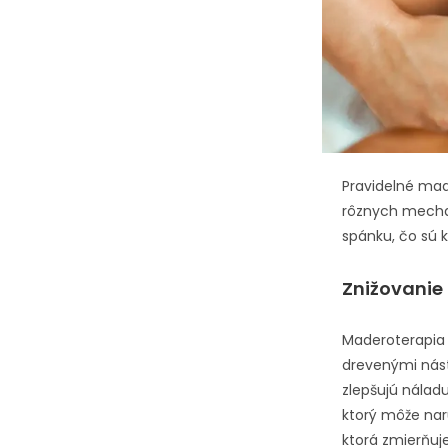
Pravidelné mad
rôznych mechan
spánku, čo sú 
Znižovanie
Maderoterapia 
drevenými nástr
zlepšujú náladu
ktorý môže naru
ktorá zmierňuje