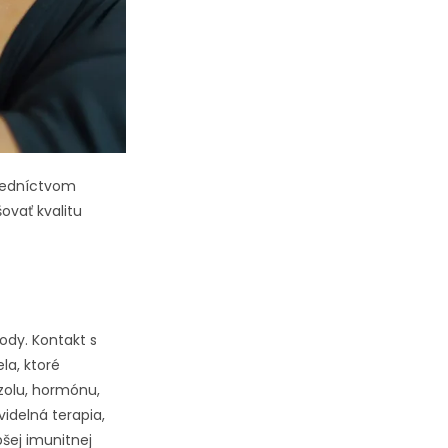
tredníctvom
ovať kvalitu
ody. Kontakt s
la, ktoré
izolu, hormónu,
idelná terapia,
pšej imunitnej