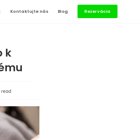
k
Kontaktujte nás
Blog
Rezervácia
 k
tému
s read