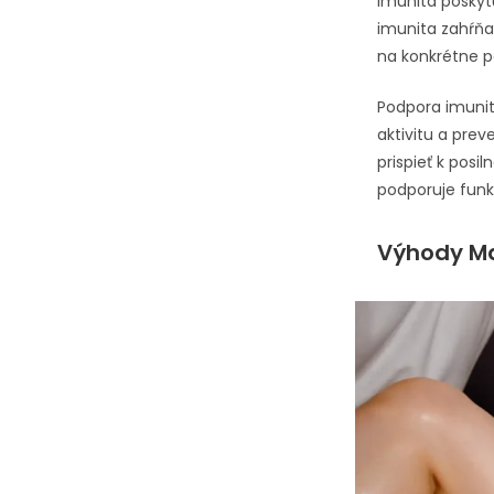
imunita poskyt
imunita zahŕňa
na konkrétne 
Podpora imunit
aktivitu a prev
prispieť k posi
podporuje fun
Výhody Ma