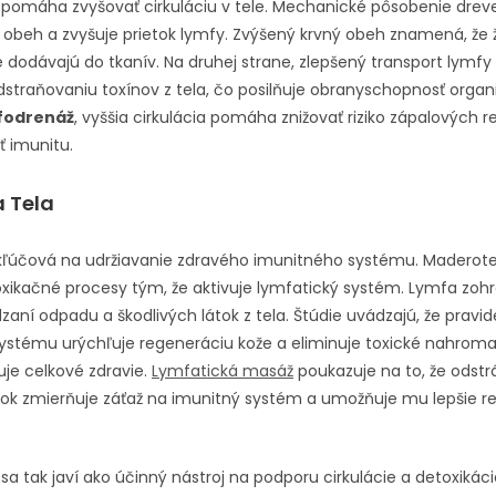
pomáha zvyšovať cirkuláciu v tele. Mechanické pôsobenie drev
 obeh a zvyšuje prietok lymfy. Zvýšený krvný obeh znamená, že ži
ie dodávajú do tkanív. Na druhej strane, zlepšený transport lym
dstraňovaniu toxínov z tela, čo posilňuje obranyschopnosť orga
fodrenáž
, vyššia cirkulácia pomáha znižovať riziko zápalových re
 imunitu.
a Tela
 kľúčová na udržiavanie zdravého imunitného systému. Maderot
xikačné procesy tým, že aktivuje lymfatický systém. Lymfa zo
zaní odpadu a škodlivých látok z tela. Štúdie uvádzajú, že pravi
ystému urýchľuje regeneráciu kože a eliminuje toxické nahroma
uje celkové zdravie.
Lymfatická masáž
poukazuje na to, že odstr
tok zmierňuje záťaž na imunitný systém a umožňuje mu lepšie r
a tak javí ako účinný nástroj na podporu cirkulácie a detoxikáci