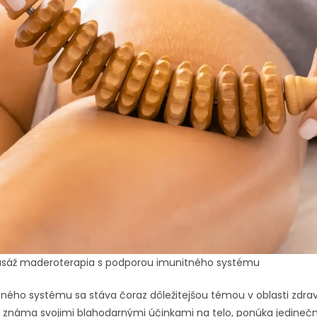
masáž maderoterapia s podporou imunitného systému
ného systému sa stáva čoraz dôležitejšou témou v oblasti zdravi
, známa svojimi blahodarnými účinkami na telo, ponúka jedinečn